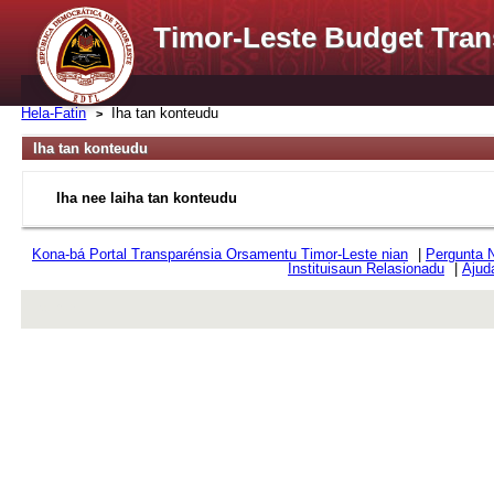
Timor-Leste Budget Tran
Hela-Fatin
Iha tan konteudu
Iha tan konteudu
Iha nee laiha tan konteudu
Kona-bá Portal Transparénsia Orsamentu Timor-Leste nian
|
Pergunta 
Instituisaun Relasionadu
|
Ajud
rev r376