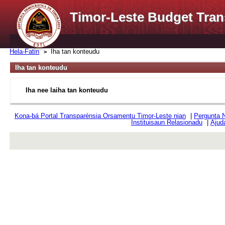
Timor-Leste Budget Tran
Hela-Fatin
Iha tan konteudu
Iha tan konteudu
Iha nee laiha tan konteudu
Kona-bá Portal Transparénsia Orsamentu Timor-Leste nian
|
Pergunta 
Instituisaun Relasionadu
|
Ajud
rev r376