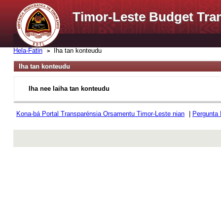
Timor-Leste Budget Tra
Hela-Fatin
Iha tan konteudu
Iha tan konteudu
Iha nee laiha tan konteudu
Kona-bá Portal Transparénsia Orsamentu Timor-Leste nian
|
Pergunta
rev r376