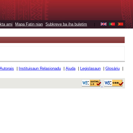
kta ami
Mapa Fatin nian
Subkreve ba iha buletim
|
 Autorais
|
Instituisaun Relasionadu
|
Ajuda
|
Legislasaun
|
Glosáriu
|