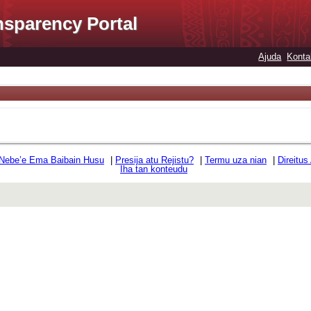
nsparency Portal
Ajuda
Konta
 Nebe’e Ema Baibain Husu
|
Presija atu Rejistu?
|
Termu uza nian
|
Direitus
Iha tan konteudu