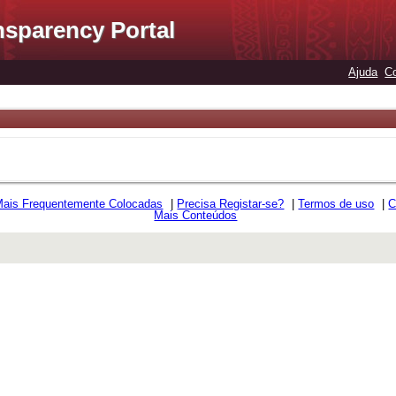
nsparency Portal
Ajuda
C
Mais Frequentemente Colocadas
|
Precisa Registar-se?
|
Termos de uso
|
C
Mais Conteúdos