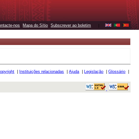
ontacte-nos
Mapa do Sítio
Subscrever ao boletim
|
opyright
|
Instituições relacionadas
|
Ajuda
|
Legislação
|
Glossário
|