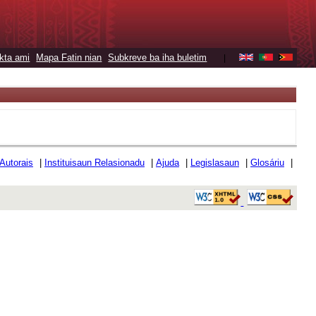
kta ami
Mapa Fatin nian
Subkreve ba iha buletim
|
 Autorais
|
Instituisaun Relasionadu
|
Ajuda
|
Legislasaun
|
Glosáriu
|