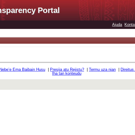
nsparency Portal
Ajuda
Konta
 Nebe’e Ema Baibain Husu
|
Presija atu Rejistu?
|
Termu uza nian
|
Direitus
Iha tan konteudu