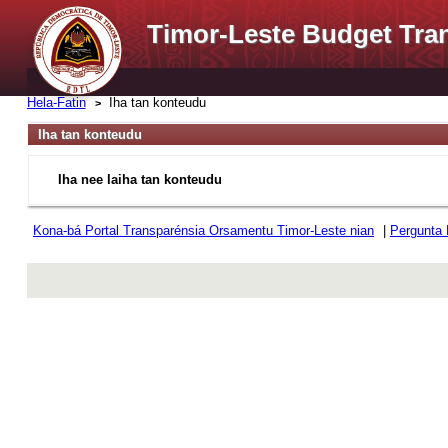
Timor-Leste Budget Tra
Hela-Fatin
Iha tan konteudu
Iha tan konteudu
Iha nee laiha tan konteudu
Kona-bá Portal Transparénsia Orsamentu Timor-Leste nian
|
Pergunta
rev r376