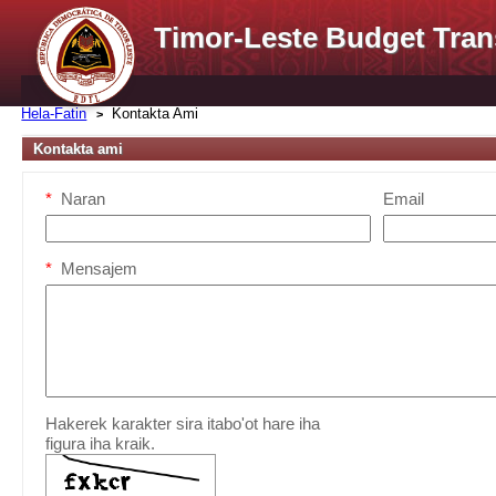
Timor-Leste Budget Tran
Hela-Fatin
Kontakta Ami
Kontakta ami
*
Naran
Email
*
Mensajem
Hakerek karakter sira itabo'ot hare iha
figura iha kraik.