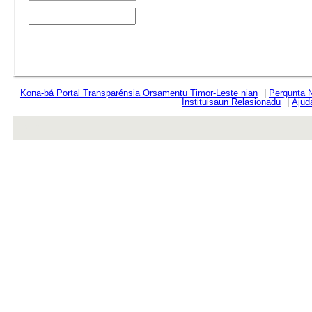
Kona-bá Portal Transparénsia Orsamentu Timor-Leste nian
|
Pergunta 
Instituisaun Relasionadu
|
Ajud
rev r376