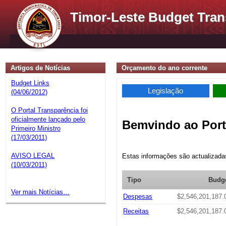
Timor-Leste Budget Tran
Artigos de Notícias
Orçamento do ano corrente
Budget Links
Legislação
(04/06/2012)
O Portal Transparência foi
oficialmente lançado pelo
Bemvindo ao Port
Primeiro Ministro
(17/03/2011)
AVISO LEGAL
Estas informações são actualizadas 
(10/03/2011)
Tipo
Budg
Ver mais Notícias…
Despesas
$2,546,201,187.
Receitas
$2,546,201,187.