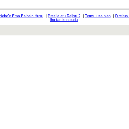
 Nebe’e Ema Baibain Husu
|
Presija atu Rejistu?
|
Termu uza nian
|
Direitus
Iha tan konteudu