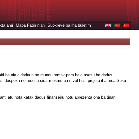
kta ami
Mapa Fatin nian
Subkreve ba iha buletim
|
miti ba nia cidadaun no mundu tomak para bele asesu ba dadus
usi despeza no reseita sira, mesmu ba nìvel husi projetu iha área Suku
rtanti atu nota katak dadus finanseiru hotu aprezenta ona ba tinan