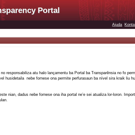
nsparency Portal
Ajuda
Konta
 no responsabiliza atu halo lançamentu ba Portal ba Transparênsia no fo per
l husidetaila nebe fornese ona permite perfurasaun ba nível sira kraik liu h
Leste nian, dadus nebe fornese ona iha portal ne’e sei atualiza lor-loron. Impo
ulan.