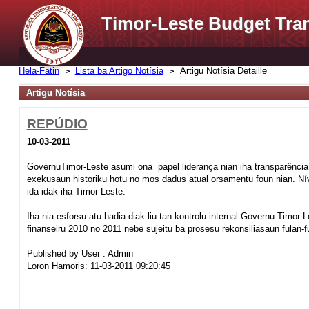
Timor-Leste Budget Tra
Hela-Fatin
Lista ba Artigo Notísia
Artigu Notísia Detaille
Artigu Notísia
REPÚDIO
10-03-2011
GovernuTimor-Leste asumi ona papel liderança nian iha transparência
exekusaun historiku hotu no mos dadus atual orsamentu foun nian. Níve
ida-idak iha Timor-Leste.
Iha nia esforsu atu hadia diak liu tan kontrolu internal Governu Timor-
finanseiru 2010 no 2011 nebe sujeitu ba prosesu rekonsiliasaun fulan-f
Published by User : Admin
Loron Hamoris: 11-03-2011 09:20:45