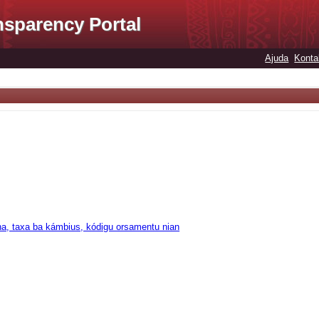
nsparency Portal
Ajuda
Konta
na, taxa ba kámbius, kódigu orsamentu nian