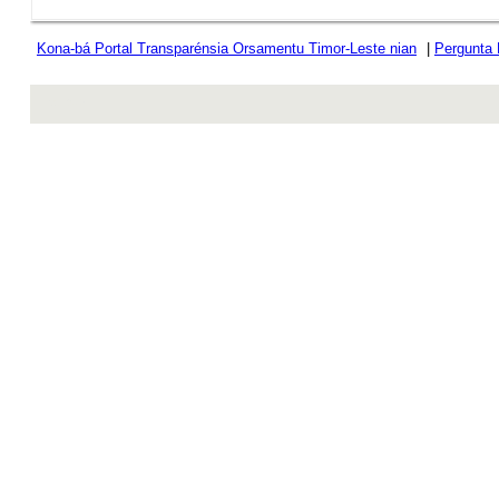
Kona-bá Portal Transparénsia Orsamentu Timor-Leste nian
|
Pergunta
rev r376