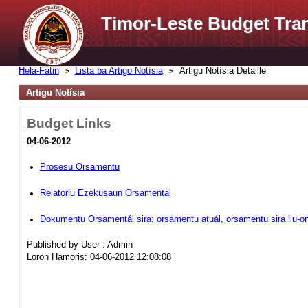
Timor-Leste Budget Tra
Hela-Fatin
Lista ba Artigo Notísia
Artigu Notísia Detaille
Artigu Notísia
Budget Links
04-06-2012
Prosesu Orsamentu
Relatoriu Ezekusaun Orsamental
Dokumentu Orsamentál sira: orsamentu atuál, orsamentu sira liu-o
Published by User : Admin
Loron Hamoris: 04-06-2012 12:08:08