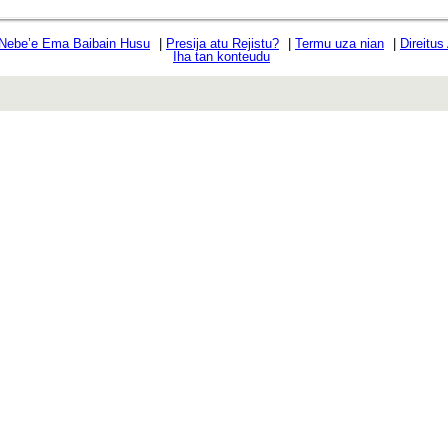
 Nebe’e Ema Baibain Husu
|
Presija atu Rejistu?
|
Termu uza nian
|
Direitus
Iha tan konteudu