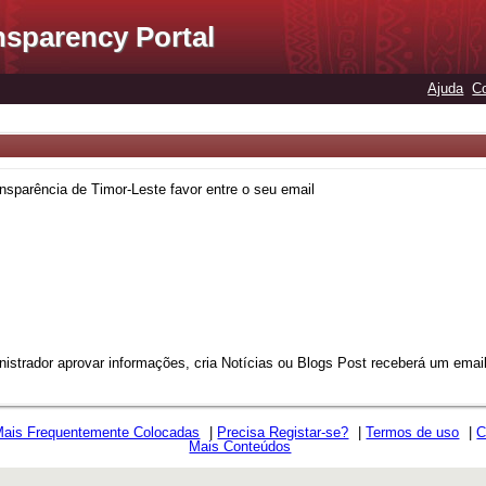
nsparency Portal
Ajuda
C
nsparência de Timor-Leste favor entre o seu email
strador aprovar informações, cria Notícias ou Blogs Post receberá um email 
Mais Frequentemente Colocadas
|
Precisa Registar-se?
|
Termos de uso
|
C
Mais Conteúdos