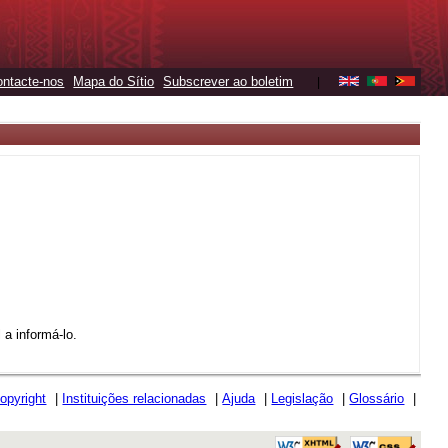
ontacte-nos
Mapa do Sítio
Subscrever ao boletim
|
a informá-lo.
opyright
|
Instituições relacionadas
|
Ajuda
|
Legislação
|
Glossário
|