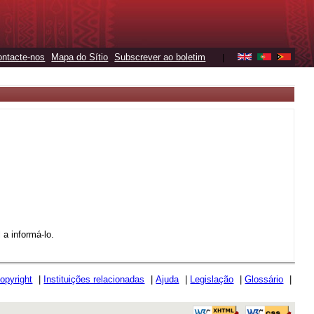
ontacte-nos
Mapa do Sítio
Subscrever ao boletim
|
a informá-lo.
opyright
|
Instituições relacionadas
|
Ajuda
|
Legislação
|
Glossário
|