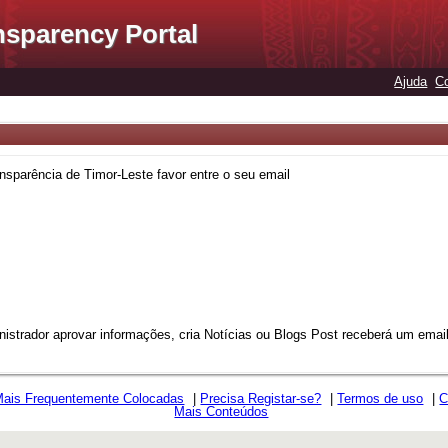
nsparency Portal
Ajuda
C
nsparência de Timor-Leste favor entre o seu email
strador aprovar informações, cria Notícias ou Blogs Post receberá um email 
Mais Frequentemente Colocadas
|
Precisa Registar-se?
|
Termos de uso
|
C
Mais Conteúdos