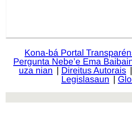
Kona-bá Portal Transparén
Pergunta Nebe’e Ema Baibai
uza nian
|
Direitus Autorais
Legislasaun
|
Glo
rev r376