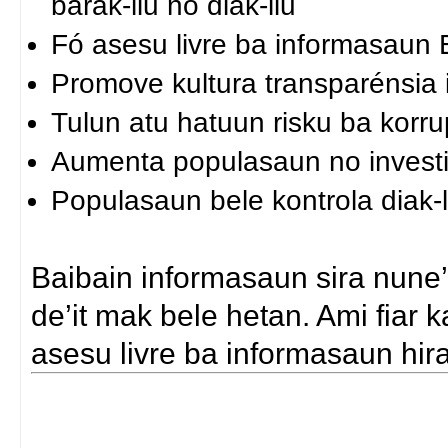
barak-liu no diak-liu
Fó asesu livre ba informasaun 
Promove kultura transparénsia i
Tulun atu hatuun risku ba korr
Aumenta populasaun no investidó
Populasaun bele kontrola diak-l
Baibain informasaun sira nune
de’it mak bele hetan. Ami fiar 
asesu livre ba informasaun hira