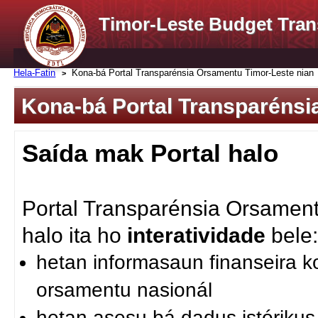
Timor-Leste Budget Tran
Hela-Fatin
Kona-bá Portal Transparénsia Orsamentu Timor-Leste nian
Kona-bá Portal Transparénsi
Saída mak Portal halo
Portal Transparénsia Orsament
halo ita ho
interatividade
bele
hetan informasaun finanseira k
orsamentu nasionál
hetan asesu bá dadus istóriku