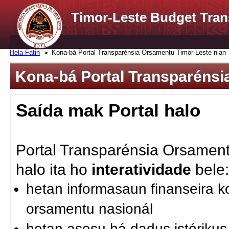
Timor-Leste Budget Tran
Hela-Fatin
Kona-bá Portal Transparénsia Orsamentu Timor-Leste nian
Kona-bá Portal Transparénsi
Saída mak Portal halo
Portal Transparénsia Orsament
halo ita ho
interatividade
bele
hetan informasaun finanseira k
orsamentu nasionál
hetan asesu bá dadus istóriku