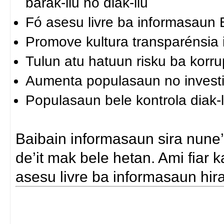
barak-liu no diak-liu
Fó asesu livre ba informasaun 
Promove kultura transparénsia i
Tulun atu hatuun risku ba korr
Aumenta populasaun no investidó
Populasaun bele kontrola diak-l
Baibain informasaun sira nune
de’it mak bele hetan. Ami fiar 
asesu livre ba informasaun hira