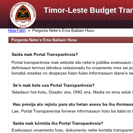
Timor-Leste Budget Tra
Hela-Fatin
Pergunta Nebe’e Ema Baibain Husu
Pergunta Nebe’e Ema Baibain Husu
Saída mak Portal Transparénsia?
Portal transparénsia mak website ida nebe’e públika exekusaun o
definisaun termus téknikus relasionadu ho orsamentu mos sei pu
konabá reseitas no despezas fulan-fulan.Informasaun idane’e 
Se’e mak bele uza Portal Transparénsia?
Sidadaun hot-hotu, Doador sira, ONG sira, Media no ema seluk
Hau presija atu rejistu para atu hetan asesu ba iha iforma
Lae, Portal Transparensia fornese informasaun hotu ba itabo’o
Saida mak kóntida iha Portal Transparénsia?
Exekusaun orsamentu hotu, dokumentu nebe kontida transparensia