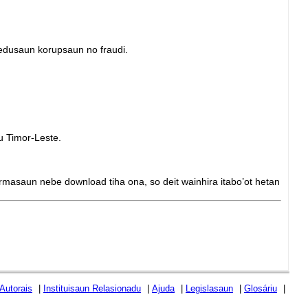
redusaun korupsaun no fraudi.
u Timor-Leste.
formasaun nebe download tiha ona, so deit wainhira itabo’ot hetan
 Autorais
|
Instituisaun Relasionadu
|
Ajuda
|
Legislasaun
|
Glosáriu
|