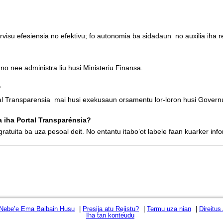
rvisu efesiensia no efektivu; fo autonomia ba sidadaun no auxilia iha 
o nee administra liu husi Ministeriu Finansa.
?
 Transparensia mai husi exekusaun orsamentu lor-loron husi Govern
 iha Portal Transparénsia?
ratuita ba uza pesoal deit. No entantu itabo’ot labele faan kuarker in
 Nebe’e Ema Baibain Husu
|
Presija atu Rejistu?
|
Termu uza nian
|
Direitus
Iha tan konteudu