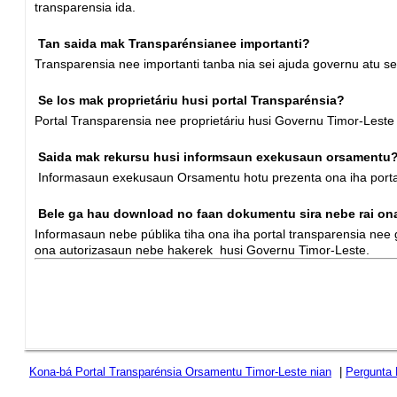
transparensia ida.
Tan saida mak Transparénsianee importanti?
Transparensia nee importanti tanba nia sei ajuda governu atu se
Se los mak proprietáriu husi portal Transparénsia?
Portal Transparensia nee proprietáriu husi Governu Timor-Leste n
Saida mak rekursu husi informsaun exekusaun orsamentu
Informasaun exekusaun Orsamentu hotu prezenta ona iha portal
Bele ga hau download no faan dokumentu sira nebe rai ona
Informasaun nebe públika tiha ona iha portal transparensia nee g
ona autorizasaun nebe hakerek husi Governu Timor-Leste.
Kona-bá Portal Transparénsia Orsamentu Timor-Leste nian
|
Pergunta