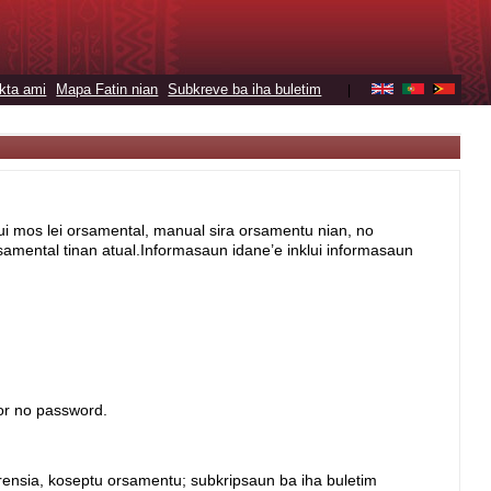
kta ami
Mapa Fatin nian
Subkreve ba iha buletim
|
lui mos lei orsamental, manual sira orsamentu nian, no
amental tinan atual.Informasaun idane’e inklui informasaun
or no password.
rensia, koseptu orsamentu; subkripsaun ba iha buletim