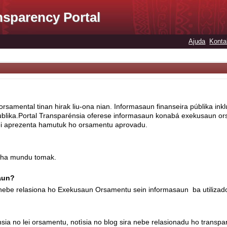
nsparency Portal
Ajuda
Konta
rsamental tinan hirak liu-ona nian. Informasaun finanseira públika ink
blika.Portal Transparénsia oferese informasaun konabá exekusaun ors
sei aprezenta hamutuk ho orsamentu aprovadu.
 iha mundu tomak.
saun?
t nebe relasiona ho Exekusaun Orsamentu sein informasaun ba utilizad
 no lei orsamentu, notìsia no blog sira nebe relasionadu ho transpa