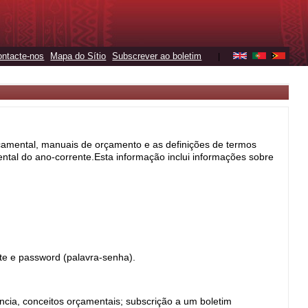
ontacte-nos
Mapa do Sítio
Subscrever ao boletim
|
orçamental, manuais de orçamento e as definições de termos
tal do ano-corrente.Esta informação inclui informações sobre
te e password (palavra-senha).
cia, conceitos orçamentais; subscrição a um boletim