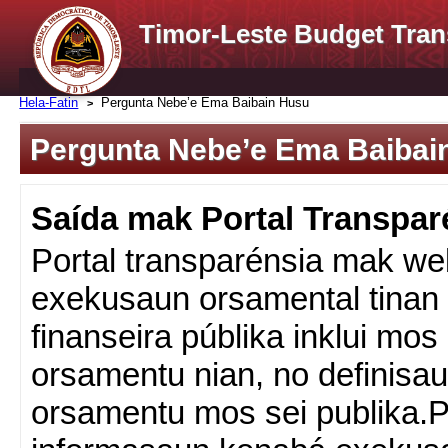
Timor-Leste Budget Tran
Hela-Fatin
Pergunta Nebe’e Ema Baibain Husu
Pergunta Nebe’e Ema Baibai
Saída mak Portal Transpar
Portal transparénsia mak web
exekusaun orsamental tinan 
finanseira públika inklui mos
orsamentu nian, no definisa
orsamentu mos sei publika.P