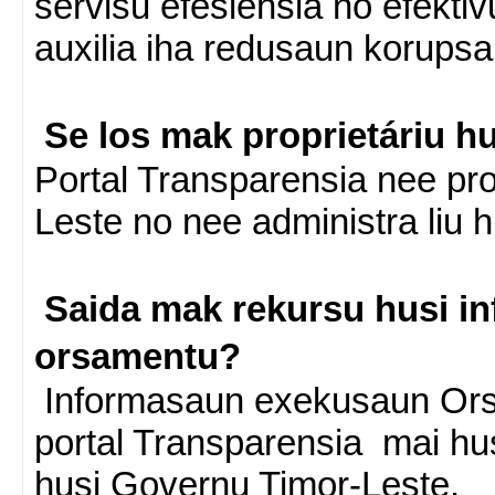
servisu efesiensia no efekti
auxilia iha redusaun korupsa
Se los mak proprietáriu hu
Portal Transparensia nee pro
Leste no nee administra liu h
Saida mak rekursu husi i
orsamentu?
Informasaun exekusaun Ors
portal Transparensia mai hu
husi Governu Timor-Leste.