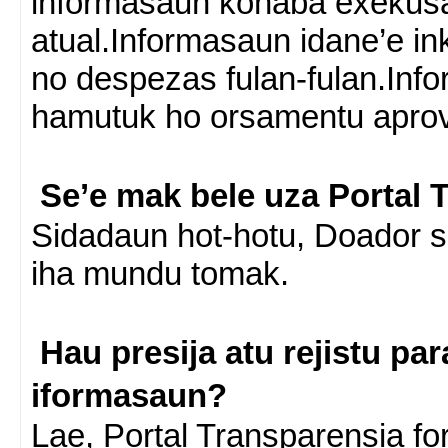
informasaun konabá exekusa
atual.Informasaun idane’e in
no despezas fulan-fulan.Inf
hamutuk ho orsamentu apro
Se’e mak bele uza Portal 
Sidadaun hot-hotu, Doador s
iha mundu tomak.
Hau presija atu rejistu par
iformasaun?
Lae, Portal Transparensia fo