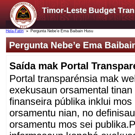
Timor-Leste Budget Tran
Hela-Fatin
Pergunta Nebe’e Ema Baibain Husu
Pergunta Nebe’e Ema Baibai
Saída mak Portal Transpar
Portal transparénsia mak web
exekusaun orsamental tinan 
finanseira públika inklui mos
orsamentu nian, no definisa
orsamentu mos sei publika.P