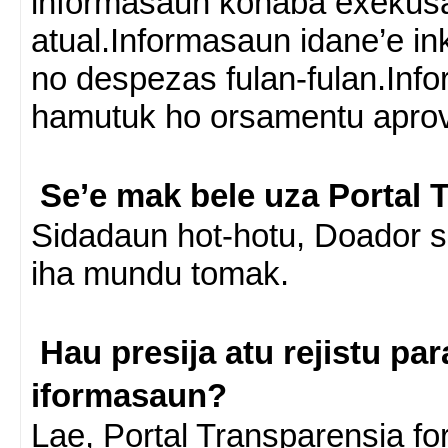
informasaun konabá exekusa
atual.Informasaun idane’e in
no despezas fulan-fulan.Inf
hamutuk ho orsamentu apro
Se’e mak bele uza Portal 
Sidadaun hot-hotu, Doador s
iha mundu tomak.
Hau presija atu rejistu par
iformasaun?
Lae, Portal Transparensia fo