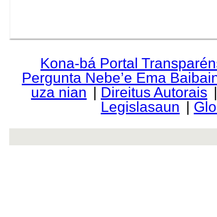
Kona-bá Portal Transparén
Pergunta Nebe’e Ema Baibai
uza nian
|
Direitus Autorais
Legislasaun
|
Glo
rev r376