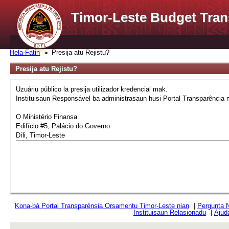
Timor-Leste Budget Tran
Hela-Fatin
Presija atu Rejistu?
Presija atu Rejistu?
Uzuáriu público la presija utilizador kredencial mak.
Instituisaun Responsável ba administrasaun husi Portal Transparência
O Ministério Finansa
Edifício #5, Palácio do Governo
Díli, Timor-Leste
Kona-bá Portal Transparénsia Orsamentu Timor-Leste nian
|
Pergunta 
Instituisaun Relasionadu
|
Ajud