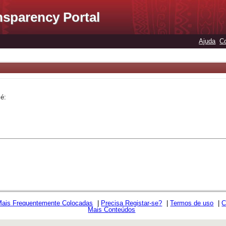
nsparency Portal
Ajuda
C
é:
Mais Frequentemente Colocadas
|
Precisa Registar-se?
|
Termos de uso
|
C
Mais Conteúdos