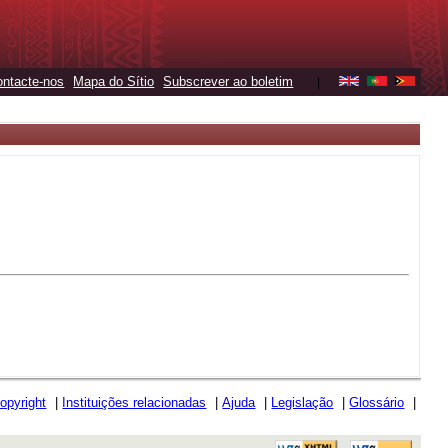
ontacte-nos
Mapa do Sítio
Subscrever ao boletim
|
opyright
|
Instituições relacionadas
|
Ajuda
|
Legislação
|
Glossário
|