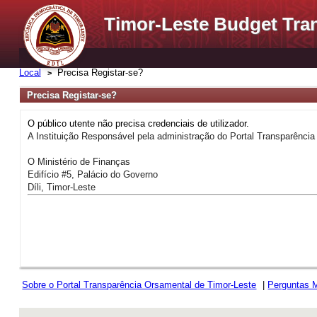
Timor-Leste Budget Tra
Local
Precisa Registar-se?
Precisa Registar-se?
O público utente não precisa credenciais de utilizador.
A Instituição Responsável pela administração do Portal Transparência 
O Ministério de Finanças
Edifício #5, Palácio do Governo
Díli, Timor-Leste
Sobre o Portal Transparência Orsamental de Timor-Leste
|
Perguntas 