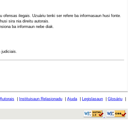
u ofensas ilegais. Uzuáriu tenki ser refere ba informasaun husi fonte.
si sira nia direitu autorais.
nsiona ba informaun nebe diak.
judiciais.
 Autorais
|
Instituisaun Relasionadu
|
Ajuda
|
Legislasaun
|
Glosáriu
|