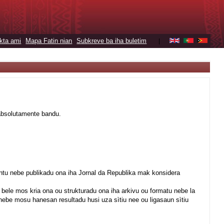
kta ami
Mapa Fatin nian
Subkreve ba iha buletim
|
 absolutamente bandu.
ntu nebe publikadu ona iha Jornal da Republika mak konsidera
bele mos kria ona ou strukturadu ona iha arkivu ou formatu nebe la
nebe mosu hanesan resultadu husi uza sìtiu nee ou ligasaun sìtiu