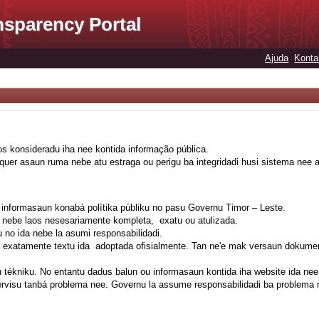
nsparency Portal
Ajuda
Konta
s konsideradu iha nee kontida informação pública.
lquer asaun ruma nebe atu estraga ou perigu ba integridadi husi sistema nee
a informasaun konabá polìtika públiku no pasu Governu Timor – Leste.
al nebe laos nesesariamente kompleta, exatu ou atulizada.
u no ida nebe la asumi responsabilidadi.
uza exatamente textu ida adoptada ofisialmente. Tan ne'e mak versaun dokume
 tékniku. No entantu dadus balun ou informasaun kontida iha website ida nee 
servisu tanbá problema nee. Governu la assume responsabilidadi ba problema 