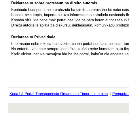
Deklarasaun sobre protesaun ba direito autorais
Konteúdu husi portal ne’e protezidu ba direitu autorais iha lei nebe ex
Itabo’ot bele kopia, importa ou uza informsaun ou sìmbolu nasionais iha
Konabá sìtiu ida nebe mak portal nee liga ba para hetan autorizasaun hu
Direitu autoris la aplika ba diskursu, deklarasaun, komunikadu produ
Declarasaun Privacidade
Informsaun nebe rekoila husi vizitor ba iha portal nee laos pesoais, tan
No entantu, visitante sempre identifika uzuáriu nebe kometam aktu ilega
Karik vizitor haruka mesajem ida ba iha portal, itabo’ot nia enderesu se
Kona-bá Portal Transparénsia Orsamentu Timor-Leste nian
|
Pergunta
rev r376