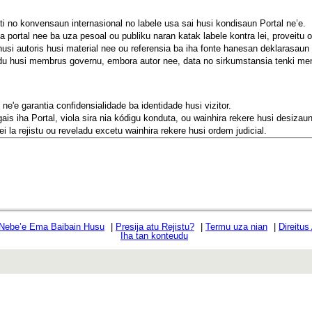
isti no konvensaun internasional no labele usa sai husi kondisaun Portal ne’e.
 portal nee ba uza pesoal ou publiku naran katak labele kontra lei, proveitu o
si autoris husi material nee ou referensia ba iha fonte hanesan deklarasaun hu
zidu husi membrus governu, embora autor nee, data no sirkumstansia tenki me
 ne'e garantia confidensialidade ba identidade husi vizitor.
is iha Portal, viola sira nia kódigu konduta, ou wainhira rekere husi desizaun 
i la rejistu ou reveladu excetu wainhira rekere husi ordem judicial.
 Nebe’e Ema Baibain Husu
|
Presija atu Rejistu?
|
Termu uza nian
|
Direitus
Iha tan konteudu