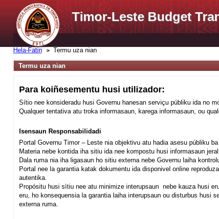
Timor-Leste Budget Tra
Hela-Fatin
Termu uza nian
Termu uza nian
Para koiñesementu husi utilizador:
Sítio nee konsideradu husi Governu hanesan serviçu públiku ida no mo
Qualquer tentativa atu troka informasaun, karega informasaun, ou qua
Isensaun Responsabilidadi
Portal Governu Timor – Leste nia objektivu atu hadia asesu públiku b
Materia nebe kontida iha sitiu ida nee kompostu husi informasaun jer
Dala ruma nia iha ligasaun ho sitiu externa nebe Governu laiha kontrol
Portal nee la garantia katak dokumentu ida disponivel online reprod
autentika.
Propósitu husi sìtiu nee atu minimize interupsaun nebe kauza husi eru
eru, ho konsequensia la garantia laiha interupsaun ou disturbus husi 
externa ruma.