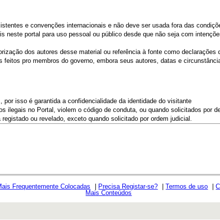
existentes e convenções internacionais e não deve ser usada fora das condiçõ
is neste portal para uso pessoal ou público desde que não seja com intenções
torização dos autores desse material ou referência à fonte como declarações d
ios feitos pro membros do governo, embora seus autores, datas e circunstân
 por isso é garantida a confidencialidade da identidade do visitante
 ilegais no Portal, violem o código de conduta, ou quando solicitados por de
egistado ou revelado, exceto quando solicitado por ordem judicial.
Mais Frequentemente Colocadas
|
Precisa Registar-se?
|
Termos de uso
|
C
Mais Conteúdos