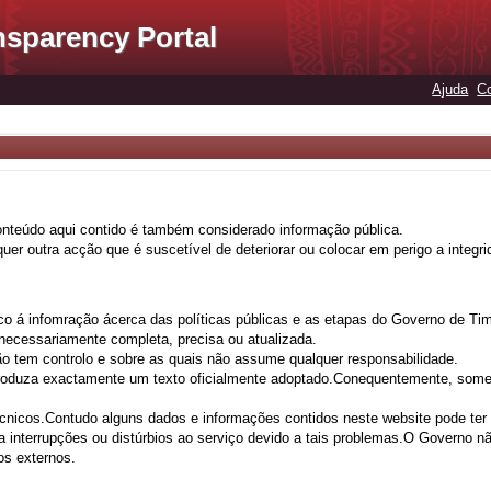
nsparency Portal
Ajuda
C
onteúdo aqui contido é também considerado informação pública.
lquer outra acção que é suscetível de deteriorar ou colocar em perigo a integ
co á infomração ácerca das políticas públicas e as etapas do Governo de Tim
 necessariamente completa, precisa ou atualizada.
ão tem controlo e sobre as quais não assume qualquer responsabilidade.
eproduza exactamente um texto oficialmente adoptado.Conequentemente, some
técnicos.Contudo alguns dados e informações contidos neste website pode ter
 interrupções ou distúrbios ao serviço devido a tais problemas.O Governo nã
os externos.