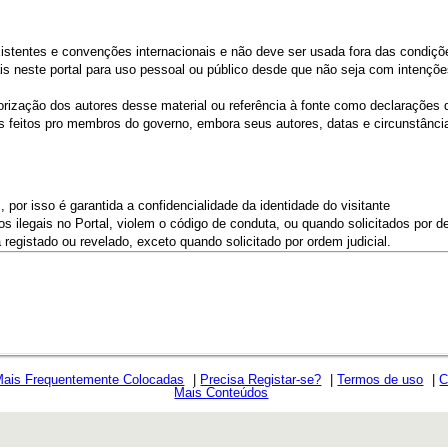
existentes e convenções internacionais e não deve ser usada fora das condiçõ
is neste portal para uso pessoal ou público desde que não seja com intenções
torização dos autores desse material ou referência à fonte como declarações d
ios feitos pro membros do governo, embora seus autores, datas e circunstân
 por isso é garantida a confidencialidade da identidade do visitante
 ilegais no Portal, violem o código de conduta, ou quando solicitados por de
egistado ou revelado, exceto quando solicitado por ordem judicial.
Mais Frequentemente Colocadas
|
Precisa Registar-se?
|
Termos de uso
|
C
Mais Conteúdos