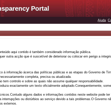
nsparency Portal
Ajuda
C
onteúdo aqui contido é também considerado informação pública.
lquer outra acção que é suscetível de deteriorar ou colocar em perigo a integ
co á infomração ácerca das políticas públicas e as etapas do Governo de Tim
 necessariamente completa, precisa ou atualizada.
ão tem controlo e sobre as quais não assume qualquer responsabilidade.
eproduza exactamente um texto oficialmente adoptado.Conequentemente, some
técnicos.Contudo alguns dados e informações contidos neste website pode ter
 interrupções ou distúrbios ao serviço devido a tais problemas.O Governo nã
os externos.