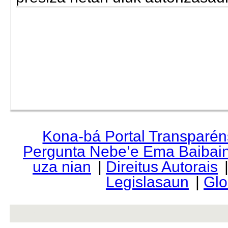
Kona-bá Portal Transparén
Pergunta Nebe’e Ema Baibai
uza nian
|
Direitus Autorais
Legislasaun
|
Glo
rev r376