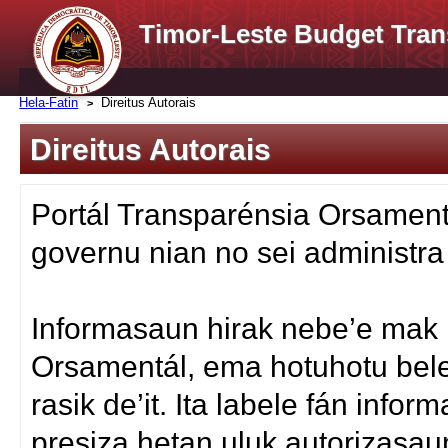
Timor-Leste Budget Tran
Hela-Fatin
Direitus Autorais
Direitus Autorais
Portál Transparénsia Orsament
governu nian no sei administra
Informasaun hirak nebe’e mak p
Orsamentál, ema hotuhotu bel
rasik de’it. Ita labele fán inf
presiza hetan uluk autorizasa