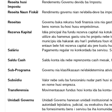
Reseita husi
Rendementu Governu devidu ba Impostu.
Impostu
Reseita Naun Fiskál
Rendimentu governu nian ne'ebéla-deve ba imp
Reseitas
Governu buka rekursu hodi finansia sira nia gastu
bens nomos liu-hosi husu empréstimus.
Rezerva Kapital
Idéa principal iha fundu rezerva capital nia ko
utilize atu hamenus gastu sira ho projeitu nebe
municìpiu ida hakarak atu hari’i prefeitura foun
entaun bele foti rezerva capital atu jere kustu hu
Saláriu
Pagamentu regular no konkordadu ba servisu. Sal
Saldu Cash
Saldu konta ida nebe reprenzenta cash mesak, ha
Sub-Programa
Governu nia klasifikasaun ne'ebédetermina ativi
Subsìdiu
Valor nebe selu ba funsionáriu nudar parti husi s
en nome husi empreza.
Transferensia
Movimentasaun fundus hosi konta ida ba konta-
Unidadi Governu
Unidadi Governu hanesan unidadi institusional ne
autoridadi lejislativa, judicial, ou exekutivu ih
ba fornesimentu bens i servisu ba iha komunidad