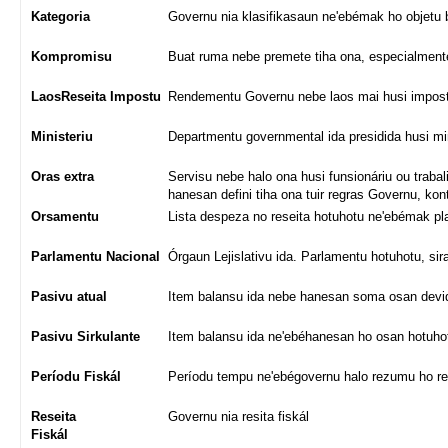
Kategoria
Governu nia klasifikasaun ne'ebémak ho objetu 
Kompromisu
Buat ruma nebe premete tiha ona, especialmente
LaosReseita Impostu
Rendementu Governu nebe laos mai husi impos
Ministeriu
Departmentu governmental ida presidida husi min
Oras extra
Servisu nebe halo ona husi funsionáriu ou trabal
hanesan defini tiha ona tuir regras Governu, kont
Orsamentu
Lista despeza no reseita hotuhotu ne'ebémak pla
Parlamentu Nacional
Órgaun Lejislativu ida. Parlamentu hotuhotu, sir
Pasivu atual
Item balansu ida nebe hanesan soma osan devidu 
Pasivu Sirkulante
Item balansu ida ne'ebéhanesan ho osan hotuhotu
Períodu Fiskál
Períodu tempu ne'ebégovernu halo rezumu ho re
Reseita
Governu nia resita fiskál
Fiskál