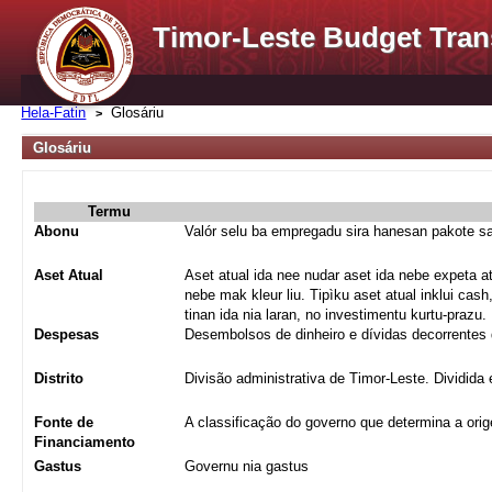
Timor-Leste Budget Tran
Hela-Fatin
Glosáriu
Glosáriu
Termu
Abonu
Valór selu ba empregadu sira hanesan pakote sa
Aset Atual
Aset atual ida nee nudar aset ida nebe expeta atu
nebe mak kleur liu. Tipìku aset atual inklui cas
tinan ida nia laran, no investimentu kurtu-prazu.
Despesas
Desembolsos de dinheiro e dívidas decorrentes 
Distrito
Divisão administrativa de Timor-Leste. Dividida 
Fonte de
A classificação do governo que determina a ori
Financiamento
Gastus
Governu nia gastus