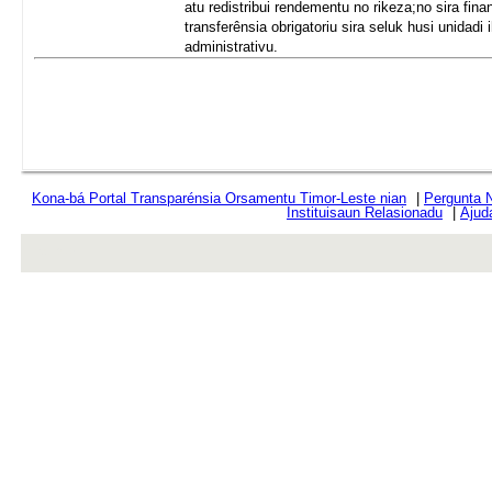
atu redistribui rendementu no rikeza;no sira fina
transferênsia obrigatoriu sira seluk husi unidadi
administrativu.
Kona-bá Portal Transparénsia Orsamentu Timor-Leste nian
|
Pergunta 
Instituisaun Relasionadu
|
Ajud
rev r376