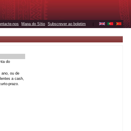
ontacte-nos
Mapa do Sítio
Subscrever ao boletim
|
nta do
m ano, ou de
lentes a cash,
urto-prazo.