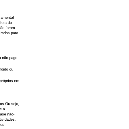
rçamental
fora do
não foram
irados para
da não pago
ndido ou
 próprios em
as.Ou seja,
e a
base não-
tividades,
ros