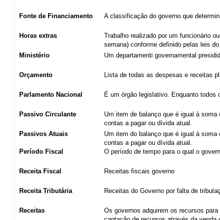
Fonte de Financiamento
A classificação do governo que determin
Horas extras
Trabalho realizado por um funcionário ou
semana) conforme definido pelas leis do G
Ministério
Um departamenti governamental presidid
Orçamento
Lista de todas as despesas e receitas p
Parlamento Nacional
É um órgão legislativo. Enquanto todos 
Passivo Circulante
Um item de balanço que é igual à soma 
contas a pagar ou dívida atual.
Passivos Atuais
Um item do balanço que é igual à soma 
contas a pagar ou dívida atual.
Período Fiscal
O período de tempo para o qual o govern
Receita Fiscal
Receitas fiscais governo
Receita Tributária
Receitas do Governo por falta de tributa
Receitas
Os governos adquirem os recursos para f
captação de recursos através da venda 