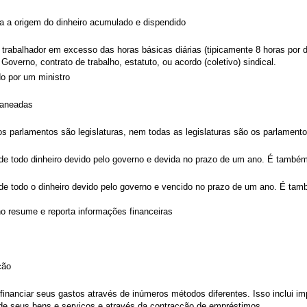
a a origem do dinheiro acumulado e dispendido
 trabalhador em excesso das horas básicas diárias (tipicamente 8 horas por di
overno, contrato de trabalho, estatuto, ou acordo (coletivo) sindical.
o por um ministro
laneadas
os parlamentos são legislaturas, nem todas as legislaturas são os parlamento
de todo dinheiro devido pelo governo e devida no prazo de um ano. É tamb
de todo o dinheiro devido pelo governo e vencido no prazo de um ano. É t
o resume e reporta informações financeiras
ção
inanciar seus gastos através de inúmeros métodos diferentes. Isso inclui im
de seus bens e serviços e através da contracção de empréstimos.