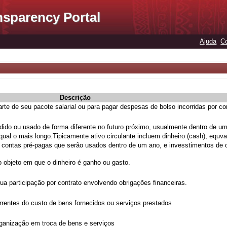
nsparency Portal
Ajuda
C
Descrição
e de seu pacote salarial ou para pagar despesas de bolso incorridas por co
ndido ou usado de forma diferente no futuro próximo, usualmente dentro de u
al o mais longo.Tipicamente ativo circulante incluem dinheiro (cash), equva
de contas pré-pagas que serão usados dentro de um ano, e invesstimentos de c
 objeto em que o dinheiro é ganho ou gasto.
a participação por contrato envolvendo obrigações financeiras.
rentes do custo de bens fornecidos ou serviços prestados
ganização em troca de bens e serviços