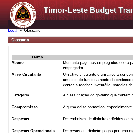
Timor-Leste Budget Tra
Local
Glossário
Glossário
Termo
Abono
Montante pago aos empregados como part
empregador.
Ativo Circulante
Um ativo circulante é um ativo a ser ve
um ciclo de funcionamento dependendo qu
contas a receber, inventário, parcelas 
Categoria
A classificação do governo que contém o
Compromisso
Alguma coisa pormetida, especialmente u
Despesas
Desembolsos de dinheiro e dívidas decor
Despesas Operacionais
Despesas em dinheiro pagos por uma or