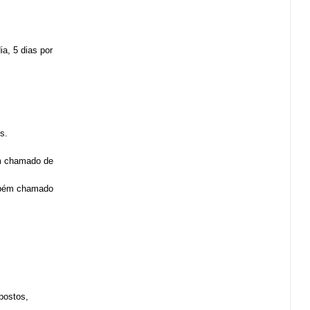
a, 5 dias por
s.
ém chamado de
ambém chamado
postos,