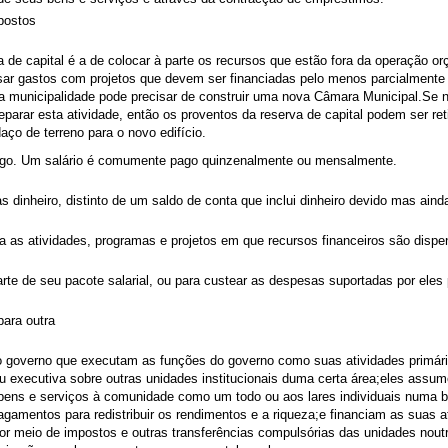
postos
va de capital é a de colocar à parte os recursos que estão fora da operação o
sar gastos com projetos que devem ser financiadas pelo menos parcialmente 
 municipalidade pode precisar de construir uma nova Câmara Municipal.Se 
parar esta atividade, então os proventos da reserva de capital podem ser ret
ço de terreno para o novo edifício.
ego. Um salário é comumente pago quinzenalmente ou mensalmente.
 dinheiro, distinto de um saldo de conta que inclui dinheiro devido mas ain
a as atividades, programas e projetos em que recursos financeiros são dispe
te de seu pacote salarial, ou para custear as despesas suportadas por eles
ara outra
o governo que executam as funções do governo como suas atividades primári
l ou executiva sobre outras unidades institucionais duma certa área;eles assum
 bens e serviços à comunidade como um todo ou aos lares individuais numa 
gamentos para redistribuir os rendimentos e a riqueza;e financiam as suas a
 por meio de impostos e outras transferências compulsórias das unidades nout