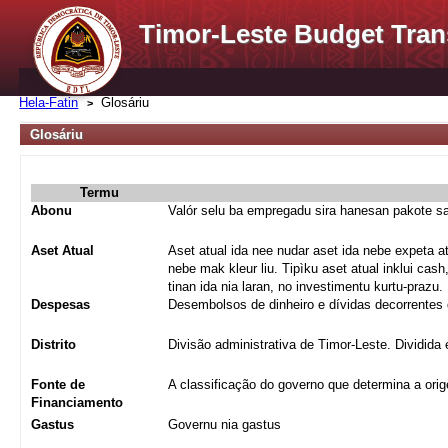
Timor-Leste Budget Tran
Hela-Fatin
Glosáriu
Glosáriu
Termu
Abonu
Valór selu ba empregadu sira hanesan pakote sa
Aset Atual
Aset atual ida nee nudar aset ida nebe expeta atu
nebe mak kleur liu. Tipìku aset atual inklui cas
tinan ida nia laran, no investimentu kurtu-prazu.
Despesas
Desembolsos de dinheiro e dívidas decorrentes 
Distrito
Divisão administrativa de Timor-Leste. Dividida 
Fonte de
A classificação do governo que determina a ori
Financiamento
Gastus
Governu nia gastus