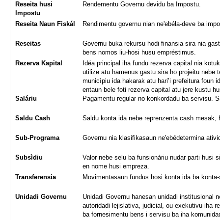
Reseita husi
Rendementu Governu devidu ba Impostu.
Impostu
Reseita Naun Fiskál
Rendimentu governu nian ne'ebéla-deve ba imp
Reseitas
Governu buka rekursu hodi finansia sira nia gastu
bens nomos liu-hosi husu empréstimus.
Rezerva Kapital
Idéa principal iha fundu rezerva capital nia ko
utilize atu hamenus gastu sira ho projeitu nebe
municìpiu ida hakarak atu hari’i prefeitura foun
entaun bele foti rezerva capital atu jere kustu hu
Saláriu
Pagamentu regular no konkordadu ba servisu. Sal
Saldu Cash
Saldu konta ida nebe reprenzenta cash mesak, ha
Sub-Programa
Governu nia klasifikasaun ne'ebédetermina ativi
Subsìdiu
Valor nebe selu ba funsionáriu nudar parti husi s
en nome husi empreza.
Transferensia
Movimentasaun fundus hosi konta ida ba konta-
Unidadi Governu
Unidadi Governu hanesan unidadi institusional ne
autoridadi lejislativa, judicial, ou exekutivu ih
ba fornesimentu bens i servisu ba iha komunidad