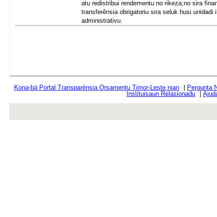
atu redistribui rendementu no rikeza;no sira fina
transferênsia obrigatoriu sira seluk husi unidadi
administrativu.
Kona-bá Portal Transparénsia Orsamentu Timor-Leste nian
|
Pergunta 
Instituisaun Relasionadu
|
Ajud
rev r376