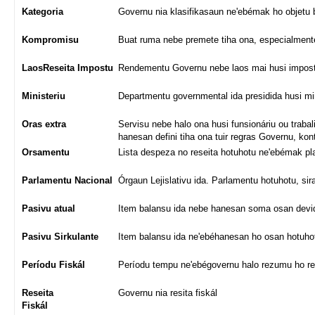
Kategoria
Governu nia klasifikasaun ne'ebémak ho objetu 
Kompromisu
Buat ruma nebe premete tiha ona, especialmente
LaosReseita Impostu
Rendementu Governu nebe laos mai husi impos
Ministeriu
Departmentu governmental ida presidida husi min
Oras extra
Servisu nebe halo ona husi funsionáriu ou trabal
hanesan defini tiha ona tuir regras Governu, kont
Orsamentu
Lista despeza no reseita hotuhotu ne'ebémak pla
Parlamentu Nacional
Órgaun Lejislativu ida. Parlamentu hotuhotu, sir
Pasivu atual
Item balansu ida nebe hanesan soma osan devidu 
Pasivu Sirkulante
Item balansu ida ne'ebéhanesan ho osan hotuhotu
Períodu Fiskál
Períodu tempu ne'ebégovernu halo rezumu ho re
Reseita
Governu nia resita fiskál
Fiskál