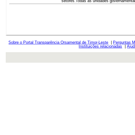
setores.Todas as unidades governamentai
Sobre o Portal Transparência Orsamental de Timor-Leste
|
Perguntas M
Instituições relacionadas
|
Ajud
rev r376