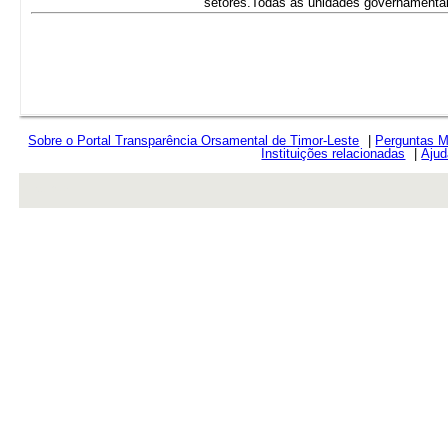
setores.Todas as unidades governamentai
Sobre o Portal Transparência Orsamental de Timor-Leste
|
Perguntas M
Instituições relacionadas
|
Ajud
rev r376