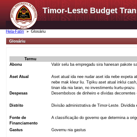
Timor-Leste Budget Tran
Hela-Fatin
Glosáriu
Glosáriu
Termu
Abonu
Valór selu ba empregadu sira hanesan pakote sa
Aset Atual
Aset atual ida nee nudar aset ida nebe expeta atu
nebe mak kleur liu. Tipìku aset atual inklui cas
tinan ida nia laran, no investimentu kurtu-prazu.
Despesas
Desembolsos de dinheiro e dívidas decorrentes 
Distrito
Divisão administrativa de Timor-Leste. Dividida 
Fonte de
A classificação do governo que determina a ori
Financiamento
Gastus
Governu nia gastus