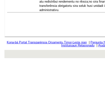
atu redistribui rendementu no rikeza;no sira fina
transferênsia obrigatoriu sira seluk husi unidadi
administrativu.
Kona-bá Portal Transparénsia Orsamentu Timor-Leste nian
|
Pergunta 
Instituisaun Relasionadu
|
Ajud
rev r376