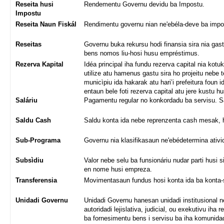
Reseita husi
Rendementu Governu devidu ba Impostu.
Impostu
Reseita Naun Fiskál
Rendimentu governu nian ne'ebéla-deve ba imp
Reseitas
Governu buka rekursu hodi finansia sira nia gastu
bens nomos liu-hosi husu empréstimus.
Rezerva Kapital
Idéa principal iha fundu rezerva capital nia ko
utilize atu hamenus gastu sira ho projeitu nebe
municìpiu ida hakarak atu hari’i prefeitura foun
entaun bele foti rezerva capital atu jere kustu hu
Saláriu
Pagamentu regular no konkordadu ba servisu. Sal
Saldu Cash
Saldu konta ida nebe reprenzenta cash mesak, ha
Sub-Programa
Governu nia klasifikasaun ne'ebédetermina ativi
Subsìdiu
Valor nebe selu ba funsionáriu nudar parti husi s
en nome husi empreza.
Transferensia
Movimentasaun fundus hosi konta ida ba konta-
Unidadi Governu
Unidadi Governu hanesan unidadi institusional ne
autoridadi lejislativa, judicial, ou exekutivu ih
ba fornesimentu bens i servisu ba iha komunidad