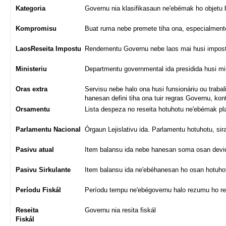
Kategoria
Governu nia klasifikasaun ne'ebémak ho objetu 
Kompromisu
Buat ruma nebe premete tiha ona, especialmente
LaosReseita Impostu
Rendementu Governu nebe laos mai husi impos
Ministeriu
Departmentu governmental ida presidida husi min
Oras extra
Servisu nebe halo ona husi funsionáriu ou trabal
hanesan defini tiha ona tuir regras Governu, kont
Orsamentu
Lista despeza no reseita hotuhotu ne'ebémak pla
Parlamentu Nacional
Órgaun Lejislativu ida. Parlamentu hotuhotu, sir
Pasivu atual
Item balansu ida nebe hanesan soma osan devidu 
Pasivu Sirkulante
Item balansu ida ne'ebéhanesan ho osan hotuhotu
Períodu Fiskál
Períodu tempu ne'ebégovernu halo rezumu ho re
Reseita
Governu nia resita fiskál
Fiskál