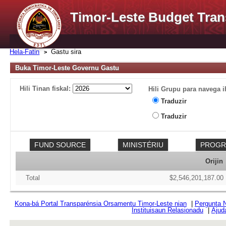
Timor-Leste Budget Tran
Hela-Fatin
Gastu sira
Buka Timor-Leste Governu Gastu
Hili Tinan fiskal:
Hili Grupu para navega i
Traduzir
Traduzir
Orijin
Total
$2,546,201,187.00
Kona-bá Portal Transparénsia Orsamentu Timor-Leste nian
|
Pergunta 
Instituisaun Relasionadu
|
Ajud