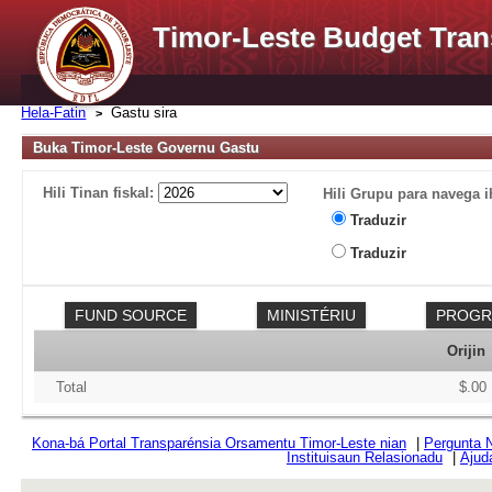
Timor-Leste Budget Tran
Hela-Fatin
Gastu sira
Buka Timor-Leste Governu Gastu
Hili Tinan fiskal:
Hili Grupu para navega i
Traduzir
Traduzir
Orijin
Total
$.00
Kona-bá Portal Transparénsia Orsamentu Timor-Leste nian
|
Pergunta 
Instituisaun Relasionadu
|
Ajud