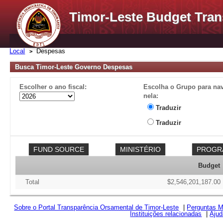
Timor-Leste Budget Tran
Local
Despesas
Busca Timor-Leste Governo Despesas
Escolher o ano fiscal:
Escolha o Grupo para na
nela:
Traduzir
Traduzir
Budget
Total
$2,546,201,187.00
Sobre o Portal Transparência Orsamental de Timor-Leste
|
Perguntas M
Instituições relacionadas
|
Ajud